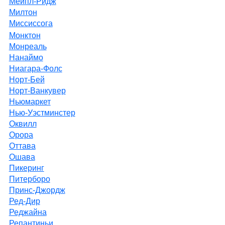
Мейпл-Ридж
Милтон
Миссиссога
Монктон
Монреаль
Нанаймо
Ниагара-Фолс
Норт-Бей
Норт-Ванкувер
Ньюмаркет
Нью-Уэстминстер
Оквилл
Орора
Оттава
Ошава
Пикеринг
Питерборо
Принс-Джордж
Ред-Дир
Реджайна
Репантиньи