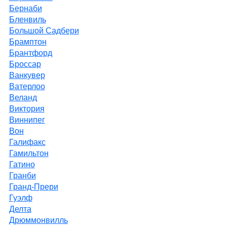
Бернаби
Бленвиль
Большой Садбери
Брамптон
Брантфорд
Броссар
Ванкувер
Ватерлоо
Веланд
Виктория
Виннипег
Вон
Галифакс
Гамильтон
Гатино
Гранби
Гранд-Прери
Гуэлф
Делта
Дрюммонвилль