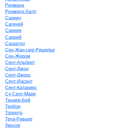
Ричмонд
Ричмонд-Хилл
Саанич
Сагеней
Сарния
Саррей
Саскатун
Сен-Жан-сюр-Ришелье
Сен-Жером
Сент-Альберт
Сент-Джон
Сент-Джонс
Сент-Иасент
Сент-Катаринс
Су-Сент-Мари
Тандер-Бей
Тербон
Торонто
Труа-Ривьер
Уинсор