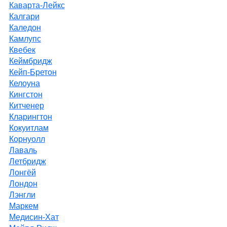
Каварта-Лейкс
Калгари
Каледон
Камлупс
Квебек
Кеймбридж
Кейп-Бретон
Келоуна
Кингстон
Китченер
Кларингтон
Кокуитлам
Корнуолл
Лаваль
Летбридж
Лонгёй
Лондон
Лэнгли
Маркем
Медисин-Хат