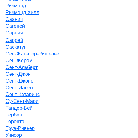
Ричмонд
Ричмонд-Хилл
Саанич
Сагеней
Сарния
Саррей
Саскатун
Сен-Жан-сюр-Ришелье
Сен-Жером
Сент-Альберт
Сент-Джон
Сент-Джонс
Сент-Иасент
Сент-Катаринс
Су-Сент-Мари
Тандер-Бей
Тербон
Торонто
Труа-Ривьер
Уинсор