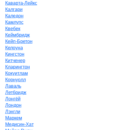
Каварта-Лейкс
Калгари
Каледон
Камлупс
Квебек
Кеймбридж
Кейп-Бретон
Келоуна
Кингстон
Китченер
Кларингтон
Кокуитлам
Корнуолл
Лаваль
Летбридж
Лонгёй
Лондон
Лэнгли
Маркем
Медисин-Хат