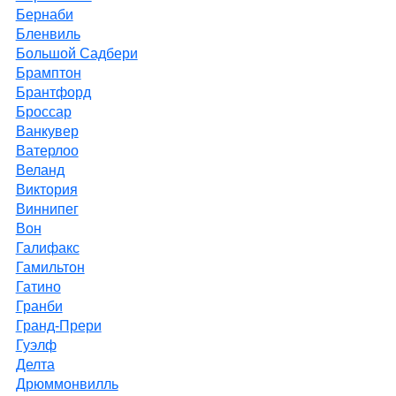
Бернаби
Бленвиль
Большой Садбери
Брамптон
Брантфорд
Броссар
Ванкувер
Ватерлоо
Веланд
Виктория
Виннипег
Вон
Галифакс
Гамильтон
Гатино
Гранби
Гранд-Прери
Гуэлф
Делта
Дрюммонвилль