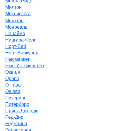
Мейпл-Ридж
Милтон
Миссиссога
Монктон
Монреаль
Нанаймо
Ниагара-Фолс
Норт-Бей
Норт-Ванкувер
Ньюмаркет
Нью-Уэстминстер
Оквилл
Орора
Оттава
Ошава
Пикеринг
Питерборо
Принс-Джордж
Ред-Дир
Реджайна
Репантиньи